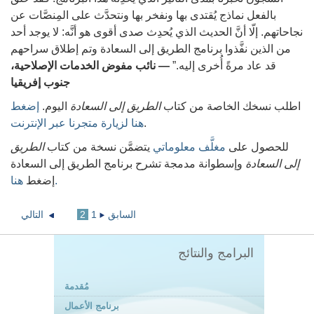
بالفعل نماذج يُقتدى بها ونفخر بها ونتحدَّث على المِنصَّات عن
نجاحاتهم. إلّا أنَّ الحديث الذي يُحدِث صدى أقوى هو أنَّه: لا يوجد أحد
من الذين نفَّذوا برنامج الطريق إلى السعادة وتم إطلاق سراحهم
قد عاد مرةً أُخرى إليه.”
— نائب مفوض الخدمات الإصلاحية،
جنوب إفريقيا
اطلب نسخك الخاصة من كتاب
الطريق إلى السعادة
اليوم.
إضغط
.
هنا لزيارة متجرنا عبر الإنترنت
للحصول على
مغلَّف معلوماتي
يتضمَّن نسخة من كتاب
الطريق
إلى السعادة
وإسطوانة مدمجة تشرح برنامج الطريق إلى السعادة
هنا.
إضغط
السابق
1
2
التالي
البرامج والنتائج
مُقدمة
برنامج الأعمال