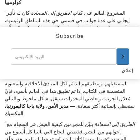
كولومبيا
"المشروع القائم على كتاب
الطريق إلى السعادة
كان له تأثير
إيجابي على عدة جوانب في قسمي. في هذه المناطق الرئيسية،
رأيت مساهمة المشروع في خفض الجريمة، إلى جانب التحسُّن
الإيجابي بين أفراد المجتمع. شهدت منطقة محددة، انخفاض وصل
Subscribe
لحوالي 30 في المائة في معدَّل الجريمة خلال ستة أشهر."
—
نقيب، إدارة شرطة
بهذا البرنامج يمكننا أن نتطوّر، من خلال تطبيق الكتاب
الطريق إلى
السعادة،
ونحن عازمون على جعل الطلاب يستخدمون الكتاب
إغلاق
كأداة تساعد في تعليمهم وتسمح لهم بأن يتّخذوا قرارات صحيحة
لمستقبلهم، وبتطبيقهم الدائم لكل المبادئ الأخلاقية والمعنوية
المتضمنة في الكتاب. إذا تم تطبيق هذا في العالم بأسره، فإنّ
مُعدّل الجريمة وتعاطي المخدرات سيقِل بشكل ملحوظ وبالتالي
سنحظى بإنسانية أكثر سعادة.
— مدير الأمن، ولاية باجا كاليفورنيا،
المكسيك
الطريق إلى السعادة
يبيِّن للمجرمين كيفية العيش في انسجام مع
"
إخوانهم من البشر. فقصص النجاح التي تأتينا كل أُسبوع من
السجون تُخبرنا بمدى التأثير الذي يُحدِثه هذا البرنامج. فقد خلَق