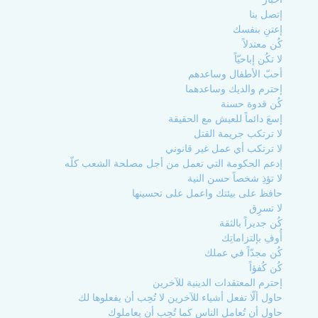
إتصل بنا
إعتنِ بنفسك
كُن معتدلاً
لا تكُن إباحيّاً
أحبّ الأطفال وساعدهم
إحترم والديك وساعدهما
كُن قدوة حسنة
إسعَ دائماً للعيش مع الحقيقة
لا ترتكب جريمة القتل
لا ترتكب أي عمل غير قانوني
إدعم الحكومة التي تعمل من أجل مصلحة الشعب كلّه
لا تؤذِ شخصاً حسن النية
حافظ على بيئتك واعمل على تحسينها
لا تسرِق
كُن جديراً بالثقة
أُوفِ بإلتزاماتِك
كُن مجدّاً في عملك
كُن كُفؤاً
إحترم المعتقدات الدينية للآخرين
حاول ألّا تفعل أشياء للآخرين لا تُحِب أن يفعلوها لك
حاول أن تُعامل الناس كما تُحِب أن يعاملوك