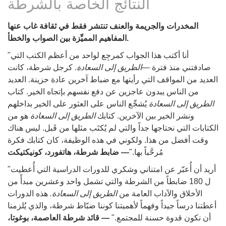
النتائج الخاصة بالشرطة
المخدرات والجريمة والعنف تنتشر فقط في ثقافة غاب عنها
المفاهيم المميِّزة بين الصواب والخطأ.
"أنا أكتب هذا الجواب كمرجِع لواحد من أعظم الكتب التي
صادفتني منذ فترة —
الطريق إلى السعادة
. كرجل شرطة، كانت
العديد من المواقف التي رأيتها مع ضباط آخرين عادة حزينة. العديد
من الناس يبدون عاجزين عن دفع نفسهم بإتجاه الخير. كتاب
الطريق إلى السعادة
يُشجِّع الناس على العثور على الخير بداخلهم
ونشر الخير بين الآخرين. كتابك
الطريق إلى السعادة
هو من
الكتابات التي نحتاجها جداً والتي لم يُكتَب مثلها من قَبل. ليس هناك
وقت أفضل من هذا. ولكوني في هذه الوظيفة، كان كتابك فكرة
مُرحَّباً بها."
— ضابط شرطة، هاتفورد، كونيكتيكت
"أريد أن أُعبّر عن امتناني وشكري للدورات الدراسية التي أُعطيت
ل 180 ضابطاً من الشرطة والتي تشمل واحد وعشرين مبدأً من
الأخلاق والآداب العامة من
الطريق إلى السعادة.
هذه الدورات
أعطتنا درساً جيداً وفهماً لأهميتنا كوننا ضبّاط شرطة، والذي يُلزمنا
أن نكون قدوة حسنة للمجتمع."
— قائد شرطة العاصمة، بوغوتا،