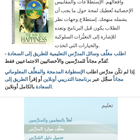
وأفعالهم. الإستطلاعات والمقاييس
الإحصائية تُعطيك لمحة حول ما يجب أن
يشمله منهجك. إستطلاع وجهات نظر
الطلاب يكون قَبل البرنامج وبَعده
للإشارة إلى التغيُّرات السلوكية
والخيارات التي اتخذت.
اطلب مغلّف وسائل المدرِّس التعليمية للطريق إلى السعادة
-
تُقدَّم مجاناً للمدرِّسين والأخصائيين الاجتماعيين فقط.
إذا لم تكُن مدرِّس اطلب
الإسطوانة المدمجة والمغلَّف المعلوماتي
مجاناً
سجِّل عبر
برنامجنا التدريبي أونلاين
أو إقرأ
الطريق إلى
بالكامل أونلاين.
السعادة
تعليم
أهلاً بالمعلمين والمدرِّسين
مغلّف موارد المدرِّس
تحميل دليل المُدرِّس