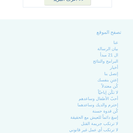
تصفح الموقع
عنا
بيان الرسالة
ال 21 مبدأ
البرامج والنتائج
أخبار
إتصل بنا
إعتنِ بنفسك
كُن معتدلاً
لا تكُن إباحيّاً
أحبّ الأطفال وساعدهم
إحترم والديك وساعدهما
كُن قدوة حسنة
إسعَ دائماً للعيش مع الحقيقة
لا ترتكب جريمة القتل
لا ترتكب أي عمل غير قانوني