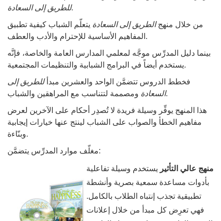
للطريق إلى السعادة.
من خلال منهج
الطريق إلى السعادة
يتعلّم الشباب كيفية تطبيق
المفاهيم الأساسية للإحترام والأدب والعطف.
بينما دليل المدرِّس موجَّه لمعلمي المدارس العامة والخاصة، فإنَّه
يستخدم أيضاً في البرامج الشبابية والتنظيمات المجتمعية.
فخطط الدروس تتضمَّن الواحد والعشرين مبدأ
للطريق إلى
ومصممة لتتناسب مع المراهقين والشباب.
السعادة
هذا المنهج يوفِّر وسيلة فريدة لا تُصدِر أحكام على الآخرين لعرض
مفاهيم الخطأ والصواب على الشباب لينتج عنها خيارات إيجابية
وبنّاءة.
مغلّف موارد المدرِّس يتضمَّن:
منهج عالي التأثير
يستخدم وسيلة تفاعلية
بأدوات مساعدة سمعية بصرية وأنشطة
تطبيقية تجذب إنتباه الطلاب بالكامل.
فهي تعرِض كل مبدأ من خلال إعلانات