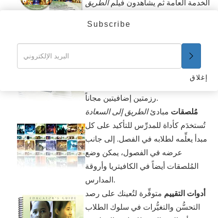
الخدمة العامة ثم يشاهدون فيلم
الطريق
إلى السعادة
: وهو النص الكامل للكتاب
Subscribe
على هيئة فيلم.
كتيِّب
الطريق إلى السعادة
لفصلك
الدراسي. توفير رزمتان كل واحدة مكوَّنة
من إثنى عشر كتاباً. إذا كان لديك أكثر
إغلاق
من 24 طالباً في صفك، يمكنك أن تطلب
رزمتين إضافيتين مجاناً.
مُلصقات
مبادئ
الطريق إلى السعادة
تُستخدَم كأداة للمدرِّس للتأكيد على كل
مبدأ يعلِّمه لطلابه في الفصل. إلى جانب
عرضه في الفصول، يمكن وضع
المُلصقات أيضاً في الكافيتريا وأروقة
المدارس.
أدوات التقييم
متوفِّرة لتُعينك على رصد
التحسُّن والتغيُّرات في سلوك الطلاب