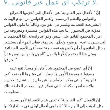
9. لا ترتكب أي عمل غير قانوني.
إنَّ "الأفعال غير القانونية" هي الأفعال التي تُحرّمها الشرائع
والقوانين والنظم الرسمية. وتُعتبر القوانين من مهام الهيئات
التشريعية القضائية ومُشرعي القوانين. وغالباً ما تكون القوانين
مدوّنة في الدستور. إننا نجد هذه القوانين منتشرة ومعروفة بين
أفراد المجتمع القائم على أُسس وقواعد راسخة. أمّا المجتمعات
التي يسودها عدم الوضوح وتعمُّها الجريمة، فعلى المرء أن يستشير
رجال القانون، أو أن يكون هو نفسه متخصصاً في الأُمور القضائية.
ومثل هذا المجتمع يُذكّرنا بالقول "الجهل بالقوانين ليس عذراً
لخرقها."
إنَّ أي عضو في المجتمع، شاباً كان أو مسناً، تقع عليه
مسؤولية معرفة الأُمور والقضايا التي يعتبرها المجتمع "غير
قانونية." والتي يمكن الإلمام بها عن طريق استشارة الآخرين
والاستعانة بالمكتبات التي تتوفّر فيها المصادر الخاصّة بتلك
المعلومات.
إنَّ الأفعال "غير القانونية" لا تعني عدم الانصياع لأمر بسيط
مثل "اذهب إلى النوم حالاً." إنما هي أفعال تُؤدّي في حالة ارتكابها