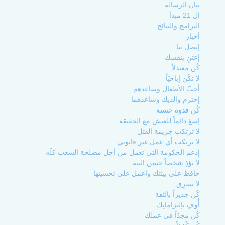
بيان الرسالة
ال 21 مبدأ
البرامج والنتائج
أخبار
إتصل بنا
إعتنِ بنفسك
كُن معتدلاً
لا تكُن إباحيّاً
أحبّ الأطفال وساعدهم
إحترم والديك وساعدهما
كُن قدوة حسنة
إسعَ دائماً للعيش مع الحقيقة
لا ترتكب جريمة القتل
لا ترتكب أي عمل غير قانوني
إدعم الحكومة التي تعمل من أجل مصلحة الشعب كلّه
لا تؤذِ شخصاً حسن النية
حافظ على بيئتك واعمل على تحسينها
لا تسرِق
كُن جديراً بالثقة
أُوفِ بإلتزاماتِك
كُن مجدّاً في عملك