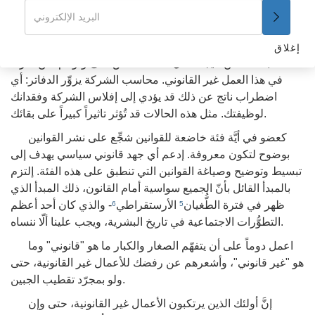
الشرائع والقوانين. إنَّ القوانين تأتي فوق أي اعتبار.
عندما تكتشف أنَّ أحد المُحيطين بك يرتكب "أعمالاً غير
قانونية،" عليك أن تبذل قُصارى جهدك لتحذيره وإيقافه. فقد تُعاني
إغلاق
أنت بالذَّات من نتيجة عمل ذلك الشخص حتى ولو لم تكُن طَرفاً
في هذا العمل غير القانوني. محاسب الشركة يزوِّر الدفاتر: أي
اضطراب ناتج عن ذلك قد يؤدي إلى إفلاس الشركة وفقدانك
لوظيفتك. مثل هذه الحالات قد تُؤثر تاثيراً كبيراً على بقائك.
كعضو في أيَّة فئة خاضعة للقوانين شجِّع على نشر القوانين
بوضوح لتكون معروفة. إدعم أي جهد قانوني سياسي يهدف إلى
تبسيط وتوضيح وصياغة القوانين التي تنطبق على هذه الفئة. إلتزم
بالمبدأ القائل بأنّ الجميع سواسية أمام القانون، ذلك المبدأ الذي
ظهر في فترة الطُّغيان
الأرستقراطي
- والذي كان أحد أعظم
6
5
التطوُّرات الاجتماعية في تاريخ البشرية، ويجب علينا ألّا ننساه.
اعمل دوماً على أن يتفهّم الصغار والكبار ما هو "قانوني" وما
هو "غير قانوني"، وأشعرهم عن رفضك للأعمال غير القانونية، حتى
ولو بمجرّد تقطيب الجبين.
إنَّ أولئك الذين يرتكبون الأعمال غير القانونية، حتى وإن