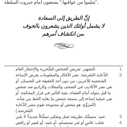
"سَلِموا من عواقبها،" يضعفون أمام جبروت السلطة.
إنَّ الطريق إلى السعادة
لا يشمل أولئك الذين يشعرون بالخوف
من انكشاف أمرهم.
.
1
التشهير: تعريض الشخص للسُّخرية والإحتقار العام.
.
2
الدِّعاية المُغرضة: نشر الأفكار والمعلومات بغرض الإساءة
الشخصية للآخرين، من دون أخذ الحقيقة في الحسبان. أو
هي نشر الأكاذيب في الصحف والمجلات والراديو ضد شخص
ما قَبل مثوله أمام القضاء، بغية التأثير في قرار المحكمة. أو
هي عملية إساءة إلى سمعة شخص ما بغاية الحَط من شأنه.
(المرَوِّج، هو شخص أو مجموعة تقوم بنشر الدِّعاية
المُغرِضة.)
.
3
عنيد: متمسِّك بطريقة عمل وتفكير تمسُّكاً شديداً؛ لا يلين.
.
4
صَلب: قاسٍ أو غير مستسلم، أو عنيد، أو مُصِر أو رافض