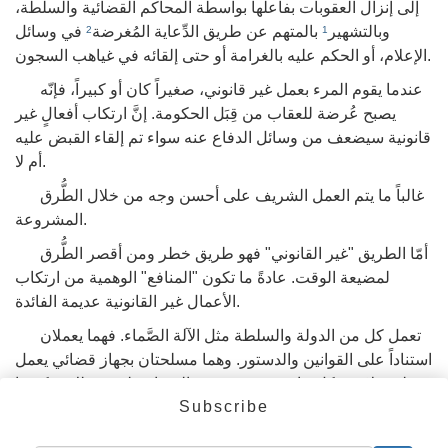
إلى إنزال العقوبات بفاعلها بواسطة المحاكم القضائية والسلطة،
وبالتشهير
بالمتهم عن طريق الدِّعاية المُغرضة
في وسائل
2
1
الإعلام، أو الحكم عليه بالغرامة أو حتى إلقائه في غياهب السجون.
عندما يقوم المرء بعمل غير قانوني، صغيراً كان أو كبيراً، فإنّه
يصبح عُرضة للعقاب من قِبَل الحكومة. إنَّ ارتكاب أفعالٍ غير
قانونية سيضعف من وسائل الدفاع عنه سواء تم إلقاء القبض عليه
أم لا.
غالباً ما يتم العمل الشريف على أحسن وجه من خلال الطُّرق
المشروعة.
أمّا الطريق "غير القانوني" فهو طريق خطر ومن أقصر الطُّرق
لمضيعة الوقت. عادةً ما تكون "المنافع" الوهمية من ارتكاب
الأعمال غير القانونية عديمة الفائدة.
تعمل كل من الدولة والسلطة مثل الآلة الصَّماء. فهما يعملان
استناداً على القوانين والدستور. وهما مسلحتان بجهاز قضائي يعمل
على ملاحقة كل ما هو غير شرعي والقضاء عليه. وبذلك يمكنهما
Subscribe
أن يكونا خصمان عنيدان
وصلبان
لمن يرتكب "الأعمال غير
4
3
القانونية." إنَّ الصواب والخطأ أمر لا يؤخذ بعين الاعتبار أمام