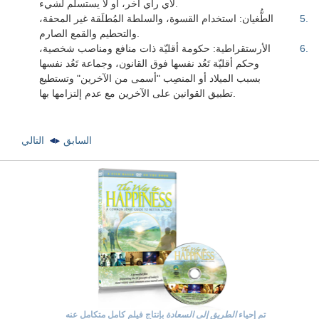
لأي رأي آخر، أو لا يستسلم لشيء.
.
5
الطُّغيان: استخدام القسوة، والسلطة المُطلَقة غير المحقة،
والتحطيم والقمع الصارم.
.
6
الأرستقراطية: حكومة أقليّة ذات منافع ومناصب شخصية،
وحكم أقليّة تَعُد نفسها فوق القانون، وجماعة تَعُد نفسها
بسبب الميلاد أو المنصِب "أسمى من الآخرين" وتستطيع
تطبيق القوانين على الآخرين مع عدم إلتزامها بها.
السابق
التالي
تم إحياء
الطريق إلى السعادة
بإنتاج فيلم كامل متكامل عنه