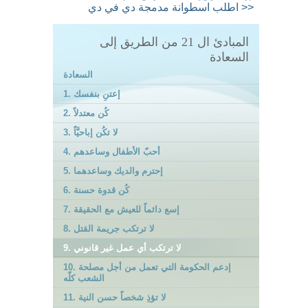
اسطوانة مدمجة دي في دي >>
اطلب
المبادئ ال 21 من الطريق إلى
السعادة
السعادة
1. إعتنِ بنفسك
2. كُن معتدلاً
3. لا تكُن إباحيَّاً
4. أحبّ الأطفال وساعدهم
5. إحترم والديك وساعدهما
6. كُن قدوة حسنة
7. إسع دائماً للعيش مع الحقيقة
8. لا ترتكب جريمة القتل
9. لا ترتكب أي عمل غير قانوني
10. إدعم الحكومة التي تعمل من أجل مصلحة
الشعب كلّه
11. لا تؤذِ شخصاً حسن النية