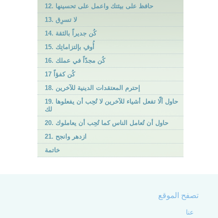
12. حافظ على بيئتك واعمل على تحسينها
13. لا تسرِق
14. كُن جديراً بالثقة
15. أُوفِ بإلتزاماتِك
16. كُن مجدّاً في عملك
17 كُن كفؤاً
18. إحترم المعتقدات الدينية للآخرين
19. حاول ألّا تفعل أشياء للآخرين لا تُحِب أن يفعلوها
لك
20. حاول أن تُعامل الناس كما تُحِب أن يعاملوك
21. ازدهر وانجح
خاتمة
تصفح الموقع
عنا