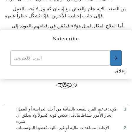
من الصعب الإنسجام والعيش مع إنسان كسول لا يُحب العمل.
فإلى جانب إحباطه للآخرين، فإنَّه يُشكّل خطراً عليهم.
أما العلاج الفعّال لمثل هؤلاء فيكمُن في إقناعهم بالعودة إلى
حياة الجدّ والعمل. إنَّ أكثر الفوائد ثباتاً، هي تلك التي يجنيها المرء
Subscribe
من العمل المؤدي للإنتاج الحقيقي.
إنّ الطريق إلى السعادة
يغدو مرصوفاً بالنجاح عندما يعمل الإنسان بجِد ومثابرة
إغلاق
للحصول على إنتاج حقيقي.
.
1
مُجِد: تدعيم الفرد لنفسه بالطاقة من أجل الدراسة أو العمل؛
إنجاز الأُمور بنشاط هادف؛ عكس كونه كسولاً ولا يحقّق أي
شيء.
.
2
الإعانة: مساعدات مالية أو غير مالية، تُعطيها المؤسسات