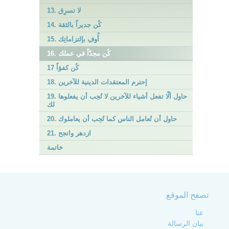
13. لا تسرِق
14. كُن جديراً بالثقة
15. أُوفِ بإلتزاماتِك
16. كُن مجدّاً في عملك
17 كُن كفؤاً
18. إحترم المعتقدات الدينية للآخرين
19. حاول ألّا تفعل أشياء للآخرين لا تُحِب أن يفعلوها
لك
20. حاول أن تُعامل الناس كما تُحِب أن يعاملوك
21. ازدهر وانجح
خاتمة
تصفح الموقع
عنا
بيان الرسالة