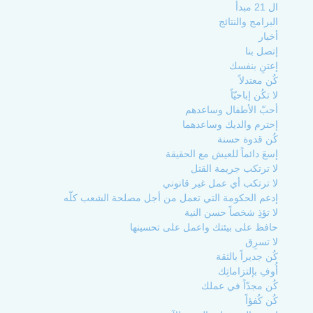
ال 21 مبدأ
البرامج والنتائج
أخبار
إتصل بنا
إعتنِ بنفسك
كُن معتدلاً
لا تكُن إباحيّاً
أحبّ الأطفال وساعدهم
إحترم والديك وساعدهما
كُن قدوة حسنة
إسعَ دائماً للعيش مع الحقيقة
لا ترتكب جريمة القتل
لا ترتكب أي عمل غير قانوني
إدعم الحكومة التي تعمل من أجل مصلحة الشعب كلّه
لا تؤذِ شخصاً حسن النية
حافظ على بيئتك واعمل على تحسينها
لا تسرِق
كُن جديراً بالثقة
أُوفِ بإلتزاماتِك
كُن مجدّاً في عملك
كُن كُفؤاً