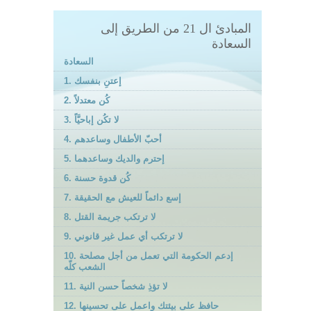
المبادئ ال 21 من الطريق إلى
السعادة
السعادة
1. إعتنِ بنفسك
2. كُن معتدلاً
3. لا تكُن إباحيَّاً
4. أحبّ الأطفال وساعدهم
5. إحترم والديك وساعدهما
6. كُن قدوة حسنة
7. إسع دائماً للعيش مع الحقيقة
8. لا ترتكب جريمة القتل
9. لا ترتكب أي عمل غير قانوني
10. إدعم الحكومة التي تعمل من أجل مصلحة
الشعب كلّه
11. لا تؤذِ شخصاً حسن النية
12. حافظ على بيئتك واعمل على تحسينها