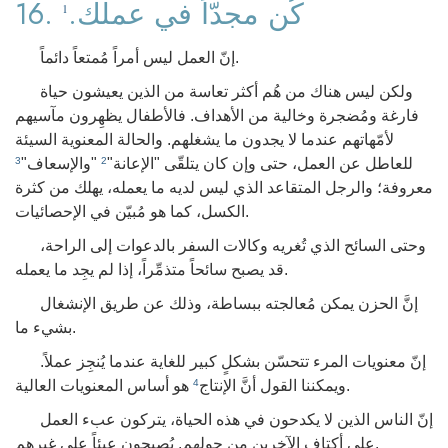
16. كُن مجدّاً في عملك.
1
إنّ العمل ليس أمراً مُمتعاً دائماً.
ولكن ليس هناك من هُم أكثر تعاسة من الذين يعيشون حياة
فارغة ومُضجرة وخالية من الأهداف. فالأطفال يظهِرون مآسيهم
لأمّهاتهم عندما لا يجدون ما يشغلهم. والحالة المعنوية السيئة
للعاطل عن العمل، حتى وإن كان يتلقّى "الإعانة"
"والإسعاف"
3
2
معروفة؛ والرجل المتقاعد الذي ليس لديه ما يعمله، يهلك من كثرة
الكسل، كما هو مُبيّن في الإحصائيات.
وحتى السائح الذي تُغريه وكالات السفر بالدعوات إلى الراحة،
قد يصبح سائحاً متذمِّراً، إذا لم يجِد ما يعمله.
إنَّ الحزن يمكن مُعالجته ببساطة، وذلك عن طريق الإنشغال
بشيء ما.
إنّ معنويات المرء تتحسّن بشكلٍ كبير للغاية عندما يُنجِز عملاً.
هو أساس المعنويات العالية.
ويمكننا القول أنَّ الإنتاج
4
إنّ الناس الذين لا يكدحون في هذه الحياة، يتركون عبء العمل
على أكتاف الآخرين من حولهم. يُصبحون عبئاً على غيرهم.