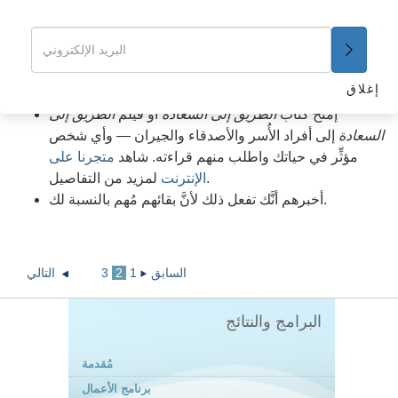
السعادة. ثم امنحهم نسخة من الكتاب.
أشياء يمكنك القيام بها:
شاهد
إعلانات الخدمة العامة
للطريق إلى السعادة
و
ارسلها
إغلاق
.
إلى صديق
إمنح كتاب
الطريق إلى السعادة
أو فيلم
الطريق إلى
السعادة
إلى أفراد الأُسر والأصدقاء والجيران — وأي شخص
مؤثِّر في حياتك واطلب منهم قراءته. شاهد
متجرنا على
لمزيد من التفاصيل.
الإنترنت
أخبرهم أنَّك تفعل ذلك لأنَّ بقائهم مُهم بالنسبة لك.
السابق
1
2
3
التالي
البرامج والنتائج
مُقدمة
برنامج الأعمال