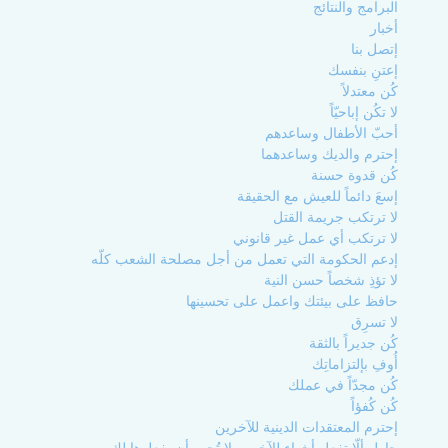
البرامج والنتائج
أخبار
إتصل بنا
إعتنِ بنفسك
كُن معتدلاً
لا تكُن إباحيّاً
أحبّ الأطفال وساعدهم
إحترم والديك وساعدهما
كُن قدوة حسنة
إسعَ دائماً للعيش مع الحقيقة
لا ترتكب جريمة القتل
لا ترتكب أي عمل غير قانوني
إدعم الحكومة التي تعمل من أجل مصلحة الشعب كلّه
لا تؤذِ شخصاً حسن النية
حافظ على بيئتك واعمل على تحسينها
لا تسرِق
كُن جديراً بالثقة
أُوفِ بإلتزاماتِك
كُن مجدّاً في عملك
كُن كُفؤاً
إحترم المعتقدات الدينية للآخرين