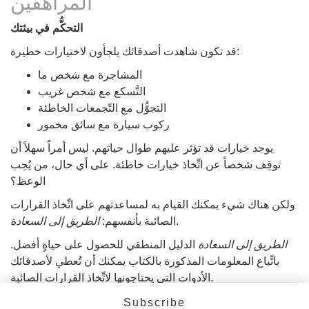
المراهقين
التحكُّم في بيئتك
قد تكون شاهدت أصدقائك يلجأون لاختيارات خطيرة:
المشاجرة مع شخص ما
التَّسكع مع شخص غريب
التجوُّل مع التّجمعات الخاطئة
ركوب سيارة مع سائق مخمور
يوجد خيارات قد تؤثر عليهم طوال حياتهم. ليس أمراً سهلاً أن
توقِف شخصاً عن اتِّخاذ خيارات خاطئة. على أي حال، من يُحِب
الوعظ؟
ولكن هناك شيء يمكنك القيام به لمساعدتهم على اتِّخاذ القرارات
.
الصائبة بأنفسهم:
الطريق إلى السعادة
الطريق إلى السعادة
الدليل المنطقي للحصول على حياةٍ أفضل.
باتِّباع المعلومات المذكورة بالكتاب يمكنك أن تُعطي لأصدقائك
الأدوات التي يحتاجونها لاتِّخاذ القرارات الصائبة.
فقط اجعلهم يشاهدون
إعلانات الخدمة العامة
للطريق إلى
Subscribe