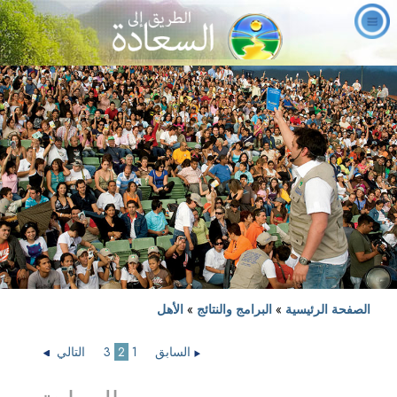
الصفحة الرئيسية
»
البرامج والنتائج
»
الأهل
السابق
1
2
3
التالي